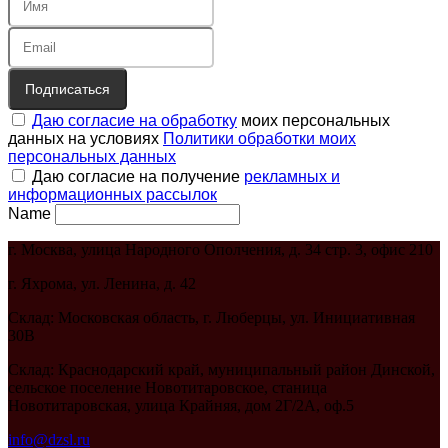
Подписаться
Даю согласие на обработку
моих персональных
данных на условиях
Политики обработки моих
персональных данных
Даю согласие на получение
рекламных и
информационных рассылок
Name
г. Москва, улица Народного Ополчения, д. 34 стр. 3, офис 210
г. Яхрома, ул. Ленина, д. 42
Склад: Московская область, г. Люберцы, ул. Инициативная
30В
Склад: Краснодарский край, муниципальный район Динской,
сельское поселение Новотитаровское, станица
Новотитаровская, улица Крайняя, дом 2Г/2А, оф.5
info@dzsl.ru