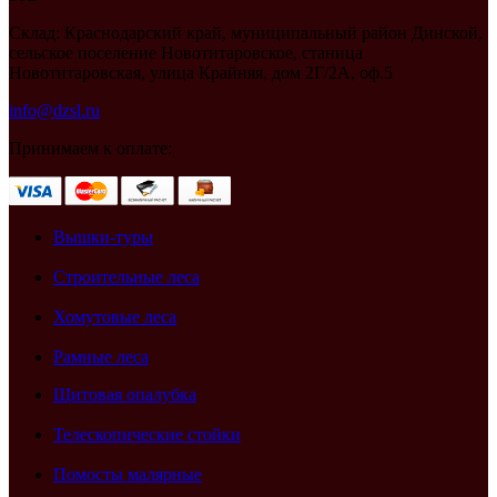
Склад: Краснодарский край, муниципальный район Динской,
сельское поселение Новотитаровское, станица
Новотитаровская, улица Крайняя, дом 2Г/2А, оф.5
info@dzsl.ru
Принимаем к оплате:
Вышки-туры
Строительные леса
Хомутовые леса
Рамные леса
Щитовая опалубка
Телескопические стойки
Помосты малярные