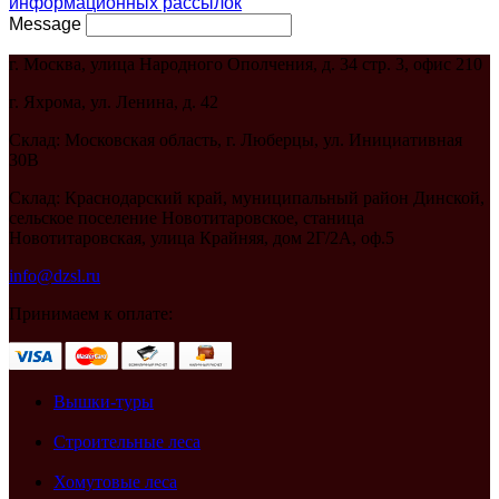
информационных рассылок
Message
г. Москва, улица Народного Ополчения, д. 34 стр. 3, офис 210
г. Яхрома, ул. Ленина, д. 42
Склад: Московская область, г. Люберцы, ул. Инициативная
30В
Склад: Краснодарский край, муниципальный район Динской,
сельское поселение Новотитаровское, станица
Новотитаровская, улица Крайняя, дом 2Г/2А, оф.5
info@dzsl.ru
Принимаем к оплате:
Вышки-туры
Строительные леса
Хомутовые леса